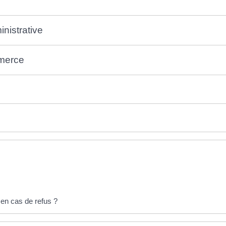
nistrative
mmerce
s en cas de refus ?