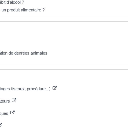
ébit d'alcool ?
un produit alimentaire ?
ation de denrées animales
ntages fiscaux, procédure...)
ateurs
iques