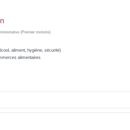
on
dministrative (Premier ministre)
cool, aliment, hygiène, sécurité)
ommerces alimentaires