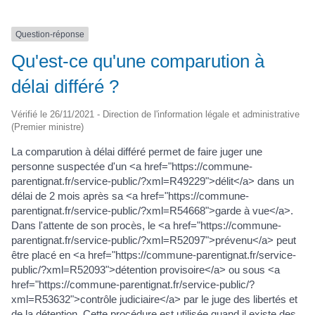
Question-réponse
Qu'est-ce qu'une comparution à
délai différé ?
Vérifié le 26/11/2021 - Direction de l'information légale et administrative
(Premier ministre)
La comparution à délai différé permet de faire juger une
personne suspectée d'un <a href="https://commune-
parentignat.fr/service-public/?xml=R49229">délit</a> dans un
délai de 2 mois après sa <a href="https://commune-
parentignat.fr/service-public/?xml=R54668">garde à vue</a>.
Dans l'attente de son procès, le <a href="https://commune-
parentignat.fr/service-public/?xml=R52097">prévenu</a> peut
être placé en <a href="https://commune-parentignat.fr/service-
public/?xml=R52093">détention provisoire</a> ou sous <a
href="https://commune-parentignat.fr/service-public/?
xml=R53632">contrôle judiciaire</a> par le juge des libertés et
de la détention. Cette procédure est utilisée quand il existe des