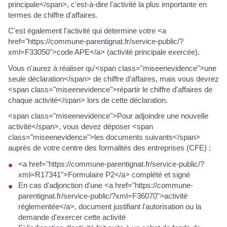
principale</span>, c'est-à-dire l'activité la plus importante en
termes de chiffre d'affaires.
C'est également l'activité qui détermine votre <a
href="https://commune-parentignat.fr/service-public/?
xml=F33050">code APE</a> (activité principale exercée).
Vous n'aurez à réaliser qu'<span class="miseenevidence">une
seule déclaration</span> de chiffre d'affaires, mais vous devrez
<span class="miseenevidence">répartir le chiffre d'affaires de
chaque activité</span> lors de cette déclaration.
<span class="miseenevidence">Pour adjoindre une nouvelle
activité</span>, vous devez déposer <span
class="miseenevidence">les documents suivants</span>
auprès de votre centre des formalités des entreprises (CFE) :
<a href="https://commune-parentignat.fr/service-public/?
xml=R17341">Formulaire P2</a> complété et signé
En cas d'adjonction d'une <a href="https://commune-
parentignat.fr/service-public/?xml=F36070">activité
réglementée</a>, document justifiant l'autorisation ou la
demande d'exercer cette activité