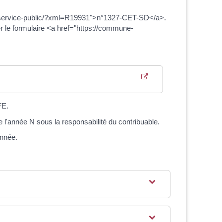
at.fr/service-public/?xml=R19931">n°1327-CET-SD</a>.
ser le formulaire <a href="https://commune-
FE.
 l'année N sous la responsabilité du contribuable.
année.