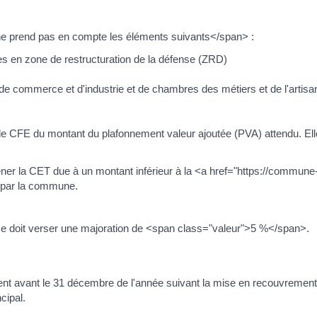
ne prend pas en compte les éléments suivants</span> :
ées en zone de restructuration de la défense (ZRD)
e commerce et d'industrie et de chambres des métiers et de l'artisan
de CFE du montant du plafonnement valeur ajoutée (PVA) attendu. Elle
er la CET due à un montant inférieur à la <a href="https://commune-p
 par la commune.
rise doit verser une majoration de <span class="valeur">5 %</span>.
nt avant le 31 décembre de l'année suivant la mise en recouvremen
cipal.