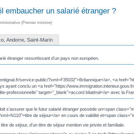
il embaucher un salarié étranger ?
dministrative (Premier ministre)
o, Andorre, Saint-Marin
arié étranger ressortissant d'un pays non européen.
arentignat.fr/service-public/?xml=F35032">Britannique</a>, <a href="h
 ayant conclu un <a href="https://www.immigration.interieur.gouv.fr
lite-professionnelle" target="_blank">accord bilatéral</a> avec la Fran
doit s'assurer que le futur salarié étranger possède un<span class=
?xml=N110">titre de séjour</a> en cours de validité et<span class="m
titre de séjour, d'un titre de séjour mention vie privée et familiale.