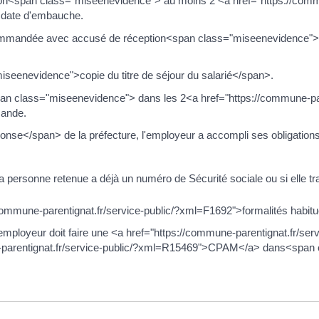
ion<span class="miseenevidence"> au moins 2 <a href="https://commu
 date d'embauche.
commandée avec accusé de réception<span class="miseenevidence"> a
eenevidence">copie du titre de séjour du salarié</span>.
an class="miseenevidence"> dans les 2<a href="https://commune-par
mande.
e</span> de la préfecture, l'employeur a accompli ses obligations de
 la personne retenue a déjà un numéro de Sécurité sociale ou si elle t
//commune-parentignat.fr/service-public/?xml=F1692">formalités habi
 l'employeur doit faire une <a href="https://commune-parentignat.fr
ne-parentignat.fr/service-public/?xml=R15469">CPAM</a> dans<span 