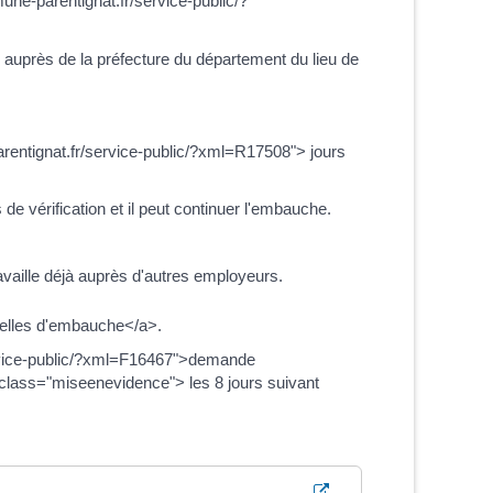
ne-parentignat.fr/service-public/?
uprès de la préfecture du département du lieu de
entignat.fr/service-public/?xml=R17508"> jours
 vérification et il peut continuer l'embauche.
ravaille déjà auprès d'autres employeurs.
tuelles d'embauche</a>.
/service-public/?xml=F16467">demande
class="miseenevidence"> les 8 jours suivant