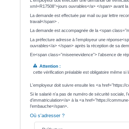
L'employeur doit effectuer une demande de vérificat
xml=R17508">jours ouvrables</a> </span> avant la
La demande est effectuée par mail ou par lettre re
travail</span> .
La demande est accompagnée de la <span class="mis
La préfecture adresse à l'employeur une réponse<sp
ouvrables</a> </span> après la réception de sa de
En<span class="miseenevidence"> l'absence de répons
Attention :
cette vérification préalable est obligatoire même si
L'employeur doit suivre ensuite les <a href="https:
Si le salarié n'a pas de numéro de sécurité sociale,
d'immatriculation</a> à la <a href="https://commu
l’embauche</span>.
Où s’adresser ?