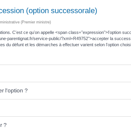
cession (option successorale)
dministrative (Premier ministre)
lutions. C'est ce qu'on appelle <span class="expression">l'option 
ne-parentignat.fr/service-public/?xml=R49752">accepter la successio
es du défunt et les démarches à effectuer varient selon l'option chois
?
 l'option ?
r ?