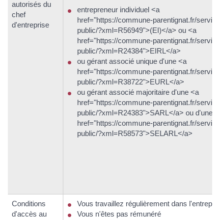
autorisés du
entrepreneur individuel <a
chef
href="https://commune-parentignat.fr/service
d'entreprise
public/?xml=R56949">(EI)</a> ou <a
href="https://commune-parentignat.fr/service
public/?xml=R24384">EIRL</a>
ou gérant associé unique d'une <a
href="https://commune-parentignat.fr/service
public/?xml=R38722">EURL</a>
ou gérant associé majoritaire d'une <a
href="https://commune-parentignat.fr/service
public/?xml=R24383">SARL</a> ou d'une <
href="https://commune-parentignat.fr/service
public/?xml=R58573">SELARL</a>
Conditions
Vous travaillez régulièrement dans l'entrepri
d'accès au
Vous n'êtes pas rémunéré